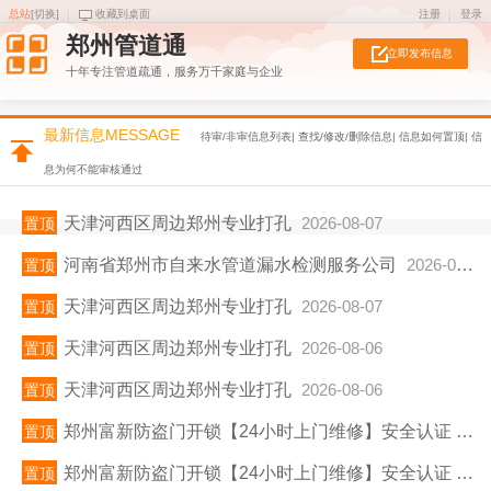
总站
[
切换
]
收藏到桌面
注册
登录
郑州管道通
立即发布信息
十年专注管道疏通，服务万千家庭与企业
最新信息MESSAGE
待审/非审信息列表
|
查找/修改/删除信息
|
信息如何置顶
|
信
息为何不能审核通过
天津河西区周边郑州专业打孔
2026-08-07
置顶
河南省郑州市自来水管道漏水检测服务公司
2026-08-07
置顶
天津河西区周边郑州专业打孔
2026-08-07
置顶
天津河西区周边郑州专业打孔
2026-08-06
置顶
天津河西区周边郑州专业打孔
2026-08-06
置顶
郑州富新防盗门开锁【24小时上门维修】安全认证
202
置顶
郑州富新防盗门开锁【24小时上门维修】安全认证
202
置顶