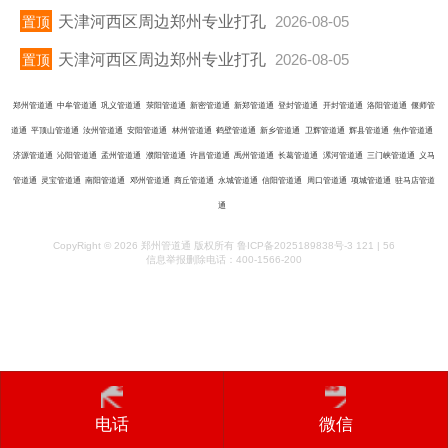
天津河西区周边郑州专业打孔
2026-08-05
置顶
天津河西区周边郑州专业打孔
2026-08-05
置顶
郑州管道通
中牟管道通
巩义管道通
荥阳管道通
新密管道通
新郑管道通
登封管道通
开封管道通
洛阳管道通
偃师管
道通
平顶山管道通
汝州管道通
安阳管道通
林州管道通
鹤壁管道通
新乡管道通
卫辉管道通
辉县管道通
焦作管道通
济源管道通
沁阳管道通
孟州管道通
濮阳管道通
许昌管道通
禹州管道通
长葛管道通
漯河管道通
三门峡管道通
义马
管道通
灵宝管道通
南阳管道通
邓州管道通
商丘管道通
永城管道通
信阳管道通
周口管道通
项城管道通
驻马店管道
通
CopyRight © 2026 郑州管道通 版权所有
鲁ICP备2025189838号-3
121 | 56
信息举报删除电话：400-1566-200
电话
微信